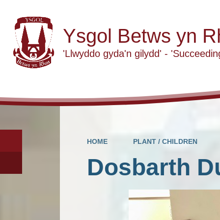
Ysgol Betws yn R
'Llwyddo gyda'n gilydd' - 'Succeedin
HOME
PLANT / CHILDREN
Dosbarth D