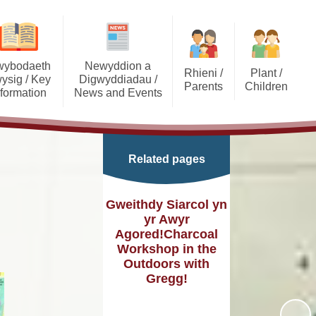
ybodaeth
Newyddion a
Rhieni /
Plant /
ysig / Key
Digwyddiadau /
Parents
Children
nformation
News and Events
PTA
Kids' Zone
/ Governors
Calendar
School Clubs
Class Pages
pil Premium
Latest News
Related pages
Useful Information
Curriculum
Newsletters
Useful Links
Gweithdy Siarcol yn
Admissions
yr Awyr
Agored!Charcoal
tyn Reports
Workshop in the
Policies
Outdoors with
Gregg!