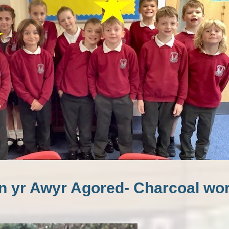
Cyngor Eco / Eco Council
Ysgol Iach Healthy School
Sports / Chwaraeon
Clwb yr Urdd
Ysgol Eglwys/Church School
yn yr Awyr Agored- Charcoal wo