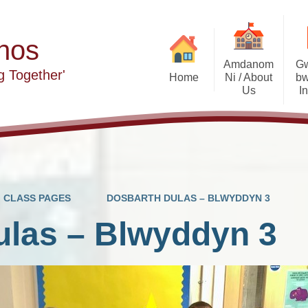
hos
Amdanom
Gw
g Together'
Home
Ni / About
bw
Us
I
Starter Iaith
Llywodraethwyr 
Clybiau/Clubs
Pu
Croeso/Welcome
CLASS PAGES
DOSBARTH DULAS – BLWYDDYN 3
Visions and Values
ulas – Blwyddyn 3
Contact Details
Es
Who's Who
Cyngor ysgol School Council