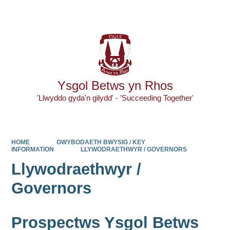
Powered by
Translate
Ysgol Betws yn Rhos
'Llwyddo gyda'n gilydd' - 'Succeeding Together'
HOME
GWYBODAETH BWYSIG / KEY
INFORMATION
LLYWODRAETHWYR / GOVERNORS
Llywodraethwyr /
Governors
Prospectws Ysgol Betws