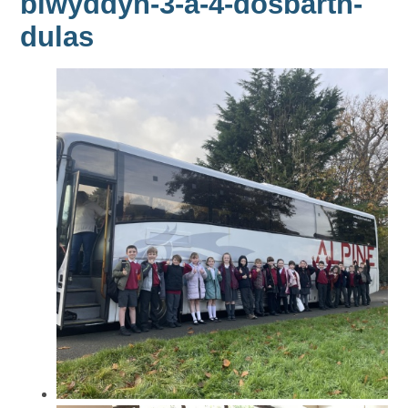
blwyddyn-3-a-4-dosbarth-
dulas